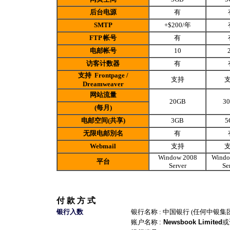
后台电源
有
SMTP
+$200/年
FTP
帐号
有
电邮帐号
10
访客计数器
有
支持
Frontpage /
支持
Dreamweaver
网站流量
20GB
3
(
每月
)
电邮空间(共享)
3GB
5
无限电邮別名
有
Webmail
支持
Window 2008
Windo
平台
Server
Se
付 款 方 式
银行入数
银行名称 : 中国银行 (任何中银集团
账户名称
:
Newsbook Limited
或