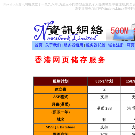
Newsbook资讯网络成立于一九九八年,为适应不同类型企业及个人提供域名申请注册,网页
络专业服务.我们有Windows,Linux等不同
首页
|
关于我们
|
服务器租用
|
服务器托管
|
域名注册
|
网页
香 港 网 页 储 存 服 务
服務计划
88NT计划
150
建立费
无
ASP
程式
支持
月费
(
港币
)
港币 $88
港币 
(预激一年)
域名
有
MSSQL Database
支持
网页空间
3GB
5