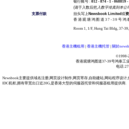
银行账号 :
012 - 874 - 1 - 068819 -
(
请于入数后把
入数字传真到本公
支票付款
抬头写上
Newsbook Limited
或
资
香港观塘鸿图道37-39号鸿
Room 1, 1/F, Hung Tai Bldg, 37-3
香港主機租用
|
香港主機托管
|
關於newsb
©199
香港观塘鸿图道37-39号鸿泰工业大厦
电话:27
Newsbook
主要提供
域名注册
,
网页设计制作
,
网页寄存
,自助建站,
网站程序设计
,
IDC机柜,拥有带宽出口近20G,是香港大型的伺服器托管和
伺服器租用提供商
.